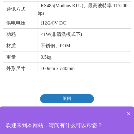
RS485(Modbus RTU)、最高波特率 115200
通讯方式
bps
供电电压
(12/24)V DC
功耗
<1W(非清洗模式下)
材质
不锈钢、POM
重量
0.5kg
外形尺寸
160mm x φ40mm
返回
×
欢迎来到本网站，请问有什么可以帮您？
© Copyright 2026 迈德施科技 版权所有