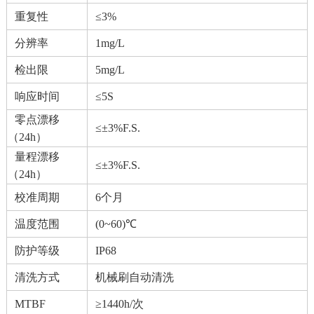
重复性
≤3%
分辨率
1mg/L
检出限
5mg/L
响应时间
≤5S
零点漂移
≤±3%F.S.
（24h）
量程漂移
≤±3%F.S.
（24h）
校准周期
6个月
温度范围
(0~60)℃
防护等级
IP68
清洗方式
机械刷自动清洗
MTBF
≥1440h/次