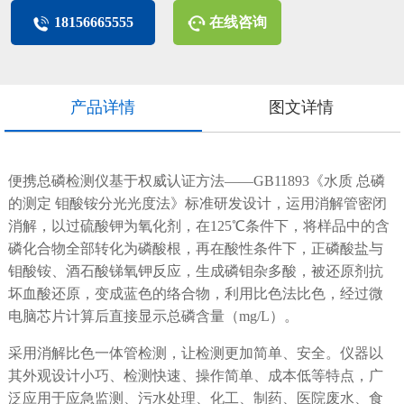
18156665555
在线咨询
产品详情
图文详情
便携总磷检测仪基于权威认证方法——GB11893《水质 总磷
的测定 钼酸铵分光光度法》标准研发设计，运用消解管密闭
消解，以过硫酸钾为氧化剂，在125℃条件下，将样品中的含
磷化合物全部转化为磷酸根，再在酸性条件下，正磷酸盐与
钼酸铵、酒石酸锑氧钾反应，生成磷钼杂多酸，被还原剂抗
坏血酸还原，变成蓝色的络合物，利用比色法比色，经过微
电脑芯片计算后直接显示总磷含量（mg/L）。
采用消解比色一体管检测，让检测更加简单、安全。仪器以
其外观设计小巧、检测快速、操作简单、成本低等特点，广
泛应用于应急监测、污水处理、化工、制药、医院废水、食