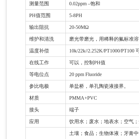
测量范围
0.02ppm –饱和
PH值范围
5-8PH
输出阻抗
20-50MΩ
维护和清洗
磨光带磨光，用稀释的氟标准溶
温度补偿
10k/22k//2.252K/PT1000/PT100
在线工作
可以，控制PH值
等电位点
20 ppm Fluoride
参比电极
单盐桥，单孔陶瓷液接界。
材质
PMMA+PVC
接头
端子
应用
饮用水；废水；地表水；空气；
土壤；食品；生物体液；牙膏中