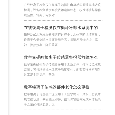
在线钾离子检测仪依靠离子选择性电极感应原理完成浓度
检测，设备检测精度高度依赖电极状态、校准环境与操作
规范性。钾离子电极对
在线镁离子检测仪在循环冷却水系统中的
循环冷却水系统在长期运行过程中，水体不断浓缩富集，
镁离子含量会随水循环持续升高，是诱发系统结垢、腐
蚀、换热效率下降的重要
数字氟硼酸根离子传感器警报器故障怎么
数字氟硼酸根离子传感器多用于工业水体、排污点位水质
监测，可持续捕捉水体离子浓度变化，配套警报器实现异
常工况主动提示，帮助
数字银离子传感器部件老化怎么更换
数字银离子传感器广泛应用于工业水循环、净水工艺及水
质管控场景，依靠感应部件、信号传输组件完成水体银离
子含量的持续监测。设