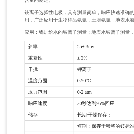
含量的测定。
铵离子选择性电极，具有测量简单，响应快速准确的
用，广泛应用于生物样品氨氮，土壤氨氮，地表水
应用：锅炉给水的铵离子测量；地表水铵离子测量
斜率
55± 3mv
重复性
± 2%
干扰
钾离子
温度范围
0-50°C
压力范围
0-2 atm
响应速度
30秒达到95%回应
储存
长期:干燥保存；
短期：保存于稀释的铵标