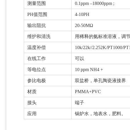
测量范围
0.1ppm –18000ppm ;
PH值范围
4-10PH
输出阻抗
20-50MΩ
维护和清洗
用稀释的氨标准溶液，调节
温度补偿
10k/22k//2.252K/PT1000/
在线工作
可以
等电位点
10 ppm NH4 +
参比电极
双盐桥，单孔陶瓷液接界
材质
PMMA+PVC
接头
端子
应用
锅炉水，地表水，肥料。